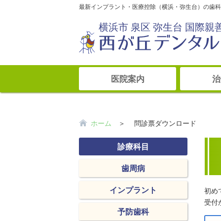
最新インプラント・医療控除（横浜・弥生台）の歯科
横浜市 泉区 弥生台 国際親
医院案内
治
ホーム
＞ 問診票ダウンロード
診療科目
歯周病
インプラント
初め
受付
予防歯科