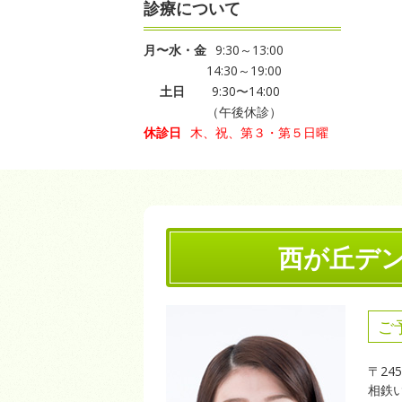
診療について
月〜水・金
9:30～13:00
14:30～19:00
土日
9:30〜14:00
（午後休診）
休診日
木、祝、第３・第５日曜
西が丘デ
ご
〒24
相鉄