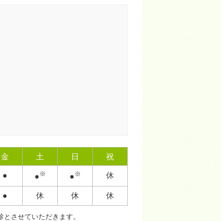
金
土
日
祝
※
※
●
休
●
●
●
休
休
休
休診とさせていただきます。