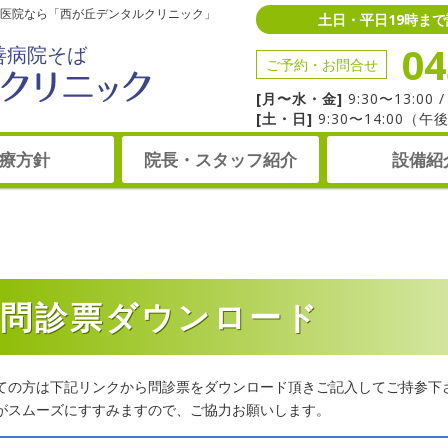
医院なら「西が丘デンタルクリニック」
土日・平日19時ま
04
善病院そば
ご予約・お問合せ
[月〜水・金]
9:30〜13:00 /
[土・日]
9:30〜14:00（
療方針
院長・スタッフ紹介
設備紹
問診票ダウンロード
ての方は下記リンクから問診票をダウンロード頂きご記入してご持参下
がスムーズにすすみますので、ご協力お願いします。